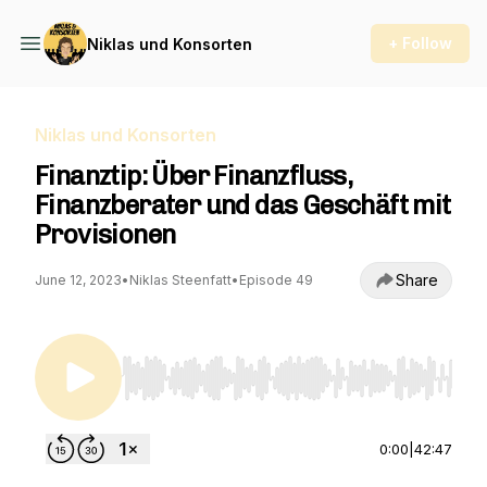
+ Follow
Niklas und Konsorten
Niklas und Konsorten
Finanztip: Über Finanzfluss,
Finanzberater und das Geschäft mit
Provisionen
Share
June 12, 2023
•
Niklas Steenfatt
•
Episode 49
Use Left/Right to seek, Home/End to jump to st
0:00
|
42:47