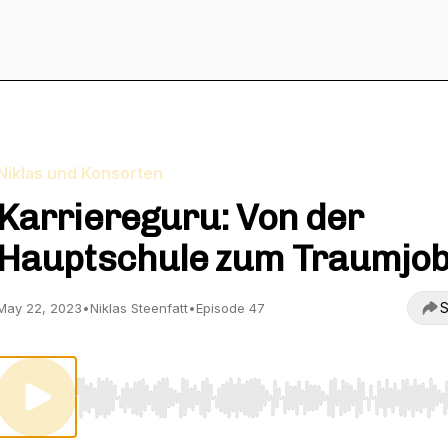
Niklas und Konsorten
Karriereguru: Von der
Hauptschule zum Traumjo
S
May 22, 2023
•
Niklas Steenfatt
•
Episode 47
Use Left/Right to seek, Home/End to jump to start o