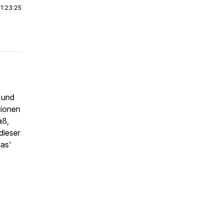
|
1:23:25
r und
lionen
aß,
dieser
ias'