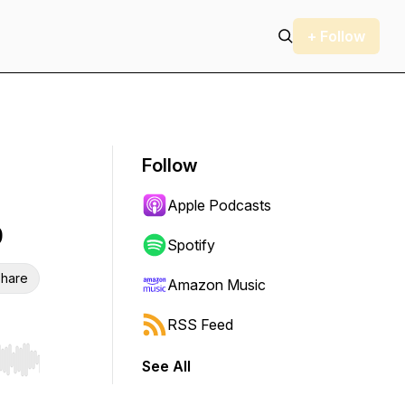
+ Follow
Follow
Apple Podcasts
b
Spotify
hare
Amazon Music
RSS Feed
See All
r end. Hold shift to jump forward or backward.