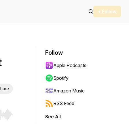
+ Follow
Follow
t
Apple Podcasts
Spotify
hare
Amazon Music
RSS Feed
See All
r end. Hold shift to jump forward or backward.