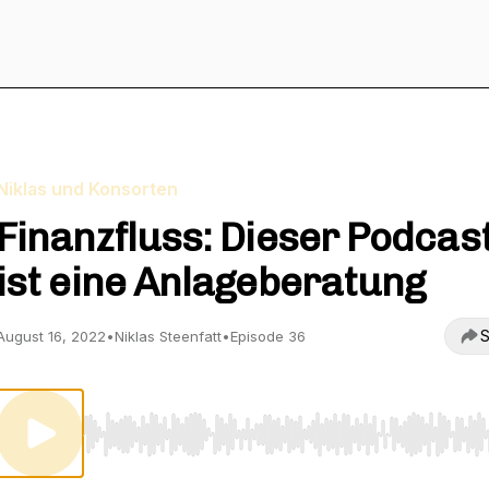
Niklas und Konsorten
Finanzfluss: Dieser Podcas
ist eine Anlageberatung
S
August 16, 2022
•
Niklas Steenfatt
•
Episode 36
Use Left/Right to seek, Home/End to jump to start o